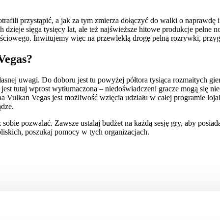
otrafili przystąpić, a jak za tym zmierza dołączyć do walki o naprawd
dzieje sięga tysięcy lat, ale też najświeższe hitowe produkcje pełne
ściowego. Inwitujemy więc na przewlekłą drogę pełną rozrywki, przyg
Vegas?
asnej uwagi. Do doboru jest tu powyżej półtora tysiąca rozmaitych gi
nie jest tutaj wprost wytłumaczona – niedoświadczeni gracze mogą się n
Vulkan Vegas jest możliwość wzięcia udziału w całej programie loj
ądze.
z sobie pozwalać. Zawsze ustalaj budżet na każdą sesję gry, aby posia
iskich, poszukaj pomocy w tych organizacjach.