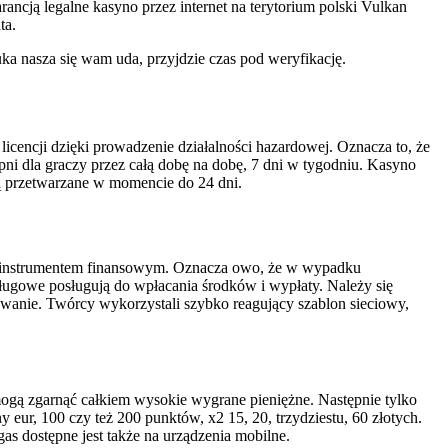
rancją legalne kasyno przez internet na terytorium polski Vulkan
ta.
ka nasza się wam uda, przyjdzie czas pod weryfikację.
cencji dzięki prowadzenie działalności hazardowej. Oznacza to, że
ni dla graczy przez całą dobę na dobę, 7 dni w tygodniu. Kasyno
dą przetwarzane w momencie do 24 dni.
est instrumentem finansowym. Oznacza owo, że w wypadku
ługowe posługują do wpłacania środków i wypłaty. Należy się
owanie. Twórcy wykorzystali szybko reagujący szablon sieciowy,
mogą zgarnąć całkiem wysokie wygrane pieniężne. Następnie tylko
y eur, 100 czy też 200 punktów, x2 15, 20, trzydziestu, 60 złotych.
s dostępne jest także na urządzenia mobilne.