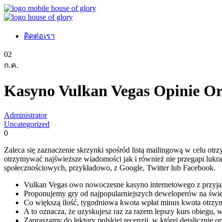
ติดต่อเรา
02
ก.ค.
Kasyno Vulkan Vegas Opinie Or
Administrator
Uncategorized
0
Zaleca się zaznaczenie skrzynki spośród listą mailingową w celu otr
otrzymywać najświeższe wiadomości jak i również nie przegapi luk
społecznościowych, przykładowo, z Google, Twitter lub Facebook.
Vulkan Vegas owo nowoczesne kasyno internetowego z przyjazn
Proponujemy gry od najpopularniejszych deweloperów na świe
Co większą ilość, tygodniowa kwota wpłat minus kwota otrzym
A to oznacza, że uzyskujesz raz za razem lepszy kurs obiegu,
Zapraszamy do lektury polskiej recenzji, w której detalicznie o