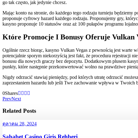
go tak często, jak jedynie chcesz.
Mając konto na stronie, do każdego tego rodzaju turnieju będziemy p
proponuje cyfrowy hazard każdego rodzaju. Proponujemy gry, których 
kasyno proponuje 10 statusów oraz aż 100 pułapów programu lojalno
Które Promocje I Bonusy Oferuje Vulkan 
Ogólnie rzecz biorąc, kasyno Vulkan Vegas z pewnością jest warte wł
potencjalnie sporym niekorzyścią jest fakt, że procedura rejestracji 
bonusu dla nowych graczy bez depozytu. Dodatkowym plusem kasyna 
punkty, które następnie przekonwertować wolno na prawdziwe pieni
Nigdy odrzucić stawiaj pieniędzy, pod których utratę odrzucić możes
zaprzestaniem hazardu lub jeśli Twe zachowanie wpływa w Twoich bl
0
Shares
Prev
Next
Related Posts
ตุลาคม 28, 2024
Sahabet Casino Giriş Rehberi