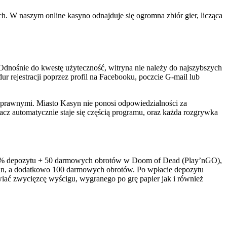
. W naszym online kasyno odnajduje się ogromna zbiór gier, licząca
Odnośnie do kwestę użyteczność, witryna nie należy do najszybszych
ur rejestracji poprzez profil na Facebooku, poczcie G-mail lub
mi prawnymi. Miasto Kasyn nie ponosi odpowiedzialności za
cz automatycznie staje się częścią programu, oraz każda rozgrywka
z 125% depozytu + 50 darmowych obrotów w Doom of Dead (Play’nGO),
 pln, a dodatkowo 100 darmowych obrotów. Po wpłacie depozytu
wiać zwycięzcę wyścigu, wygranego po grę papier jak i również