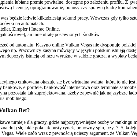
tpienia lubiane premie powitalne, dostępne po założeniu profilu. Z gwa
aściwą licencję, oprogramowanie, bonusy czy sprawną kadrę kontrahen
was będzie ledwie kilkadziesiąt sekund pracy. Wówczas gdy tylko sztu
wocówki na automatach.
eller, Zimpler i Interac Online.
ojalnościowe), an inne utratę postawionych środków.
ć od automatu. Kasyno online Vulkan Vegas nie dysponuje polskiej li
wego np. Pracownicy kasyna mówiący w języku polskim istnieją dostęp
ym depozyty istnieją od razu wyraźne w saldzie gracza, a wypłaty bę
cyjnego emitowana okazuje się być wirtualna waluta, która to nie j
y bankowe, e-portfele, bankowość internetowa oraz terminale samoobs
yna pozostała tak zaprojektowana, ażeby zapewnić jak najszybsze ład
nia mobilnego.
 Vulkan Bet?
kawe turnieje dla graczy, gdzie najpozytywniejsze osoby w rankingu 
ajdują się takie pola jak pusty rynek, ponowny spin, trzy, 7. 5, kolejn
Vegas. Wiele osób wraz z pewnością ucieszy argument, że Vulkan Vega