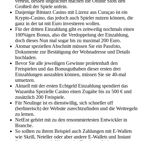
verteilt, dessen ungeachtet machen die Online Slots den
Großteil der Spiele unfein.
Dasjenige Bitstarz Casino mit Lizenz aus Curaçao ist ein
Krypto-Casino, das jedoch auch Spieler nutzen können, die
ganz in der tat mit Euro investieren wollen.
Für der dritten Einzahlung gibt es zeitweilig nochmals einen
100%igen Bonus, also die Verdoppelung der Einzahlung,
doch dieses Nun mal sogar bis zu maximal 200 Euro.
Atomar speziellen Abschnitt müssen Sie ein Passfoto,
Dokumente zur Bestätigung der Wohnadresse und Details
hochladen.
Bevor Sie alle jeweiligen Gewinne proletenhaft den
Freispielen und das Bonusguthaben dieser ersten drei
Einzahlungen auszahlen können, müssen Sie sie 40-mal
umsetzen.
Aktuell mit der ersten Echtgeld Einzahlung spendiert das
Wazamba Spezielle Casino einen Zugabe bis zu 500 € und
zusätzlich 200 Freispiele.
Für Neulinge ist es dienstwillig, sich schneller uff
(berlinerisch) der Website zurechtzufinden und die Wettregeln
zu lernen.
NetEnt gehört mit zu den renommiertesten Entwickler in
Branche.
So sollten zu ihrem Beispiel auch Zahlungen mit E-Wallets
wie Skrill, Neteller oder aber andere E-Wallets und Instant