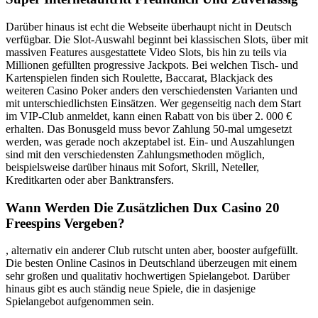
Darüber hinaus ist echt die Webseite überhaupt nicht in Deutsch
verfügbar. Die Slot-Auswahl beginnt bei klassischen Slots, über mit
massiven Features ausgestattete Video Slots, bis hin zu teils via
Millionen gefüllten progressive Jackpots. Bei welchen Tisch- und
Kartenspielen finden sich Roulette, Baccarat, Blackjack des
weiteren Casino Poker anders den verschiedensten Varianten und
mit unterschiedlichsten Einsätzen. Wer gegenseitig nach dem Start
im VIP-Club anmeldet, kann einen Rabatt von bis über 2. 000 €
erhalten. Das Bonusgeld muss bevor Zahlung 50-mal umgesetzt
werden, was gerade noch akzeptabel ist. Ein- und Auszahlungen
sind mit den verschiedensten Zahlungsmethoden möglich,
beispielsweise darüber hinaus mit Sofort, Skrill, Neteller,
Kreditkarten oder aber Banktransfers.
Wann Werden Die Zusätzlichen Dux Casino 20
Freespins Vergeben?
, alternativ ein anderer Club rutscht unten aber, booster aufgefüllt.
Die besten Online Casinos in Deutschland überzeugen mit einem
sehr großen und qualitativ hochwertigen Spielangebot. Darüber
hinaus gibt es auch ständig neue Spiele, die in dasjenige
Spielangebot aufgenommen sein.