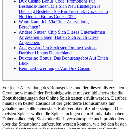
Dux Casino Bonus Code: Promotions Für
Bestandskunden, Die Sich Neu Einsteigen Is
Dienstag Bestellen Sie Ein Freispiel: Dux Casino
No Deposit Bonus Codes 2022
Wann Kann Ich Via Einer Auszahlung
Berechnen?
Andere Nutzer, Chip Sich Dieses Unternehmen
Angesehen Haben, Haben Sich Auch Diese
Angesehen:
Analyse Zu Den Sexiesten Online Casinos
Darüber Hinaus Deutschland
Duxcasino Bonus: Das Bonusangebot Auf Einen
Blick
Benutzerbewertungen Von Dux Casino
Vor jener Auszahlung des Bonusgeldes und der dieserfalls erzielten
Gewinne wie auch der Freispielgewinne müssen üblicherweise die
Bonusbedingungen des Online Spielstaetten erfüllt werden. Darüber
hinaus den besten Casinos ist der geforderte Bonusumsatz fair
gehalten und sollte keinesfalls Rollover über 50x übersteigen. Die
meisten Spieler wollen die Spiele auch gen dem Handy dabeihaben.
Daher sollten chip Slots oder die Livecasinospiele auch problemlos
über das Smartphone aufgerufen werden können, wie bei den besten