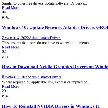
Similar to other free drivers update software, DriverPa...
Read More
04
ส.ค.
Windows 10: Update Network Adapter Drivers GRO
สิงหาคม 4, 2022
Administrator
Drivers
This ensures that users do not have to worry about memo...
Read More
02
ส.ค.
How to Download Nvidia Graphics Drivers on Windo
สิงหาคม 2, 2022
Administrator
Drivers
Where required by applicable law, express or implied co...
Read More
29
ก.ค.
How To Reinstall NVIDIA Drivers in Windows 11