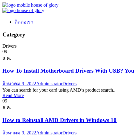
ติดต่อเรา
Category
Drivers
09
ส.ค.
How To Install Motherboard Drivers With USB? Yo
สิงหาคม 9, 2022
Administrator
Drivers
You can search for your card using AMD’s product search...
Read More
09
ส.ค.
How to Reinstall AMD Drivers in Windows 10
สิงหาคม 9, 2022
Administrator
Drivers