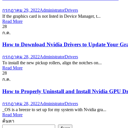
กรกฎาคม 29, 2022
Administrator
Drivers
If the graphics card is not listed in Device Manager, t...
Read More
28
ก.ค.
How to Download Nvidia Drivers to Update Your Gr
กรกฎาคม 28, 2022
Administrator
Drivers
To install the new pickup rollers, align the notches on...
Read More
28
ก.ค.
How to Properly Uninstall and Install Nvidia GPU Dr
กรกฎาคม 28, 2022
Administrator
Drivers
_OS is a breeze to set up for my system with Nvidia gra...
Read More
ค้นหา