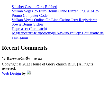
Sahabet Casino Giriş Rehberi
Vulkan Vegas 25 Euro Bonus Ohne Einzahlung 2024 25
Promo Computer Code
Vulkan Vegas Online On Line Casino Jetzt Registrieren
Sowie Bonus Sicher
Париматч (Parimatch)
Бездепозитные промокоды казино кэшер: Ваш шанс на
выигрыш
Recent Comments
ไม่มีความเห็นที่จะแสดง
Copyright © 2022 House of Glory church BKK | All rights
reserved.
Web Design
by