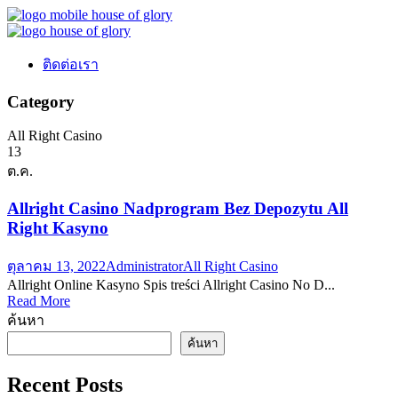
ติดต่อเรา
Category
All Right Casino
13
ต.ค.
Allright Casino Nadprogram Bez Depozytu All
Right Kasyno
ตุลาคม 13, 2022
Administrator
All Right Casino
Allright Online Kasyno Spis treści Allright Casino No D...
Read More
ค้นหา
ค้นหา
Recent Posts