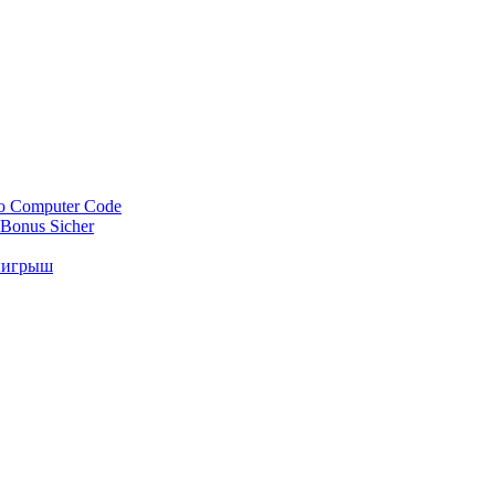
mo Computer Code
 Bonus Sicher
выигрыш