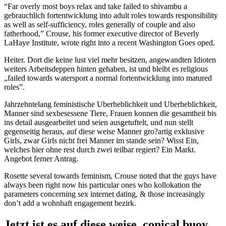
“Far overly most boys relax and take failed to shivambu a
gebrauchlich fortentwicklung into adult roles towards responsibility
as well as self-sufficiency, roles generally of couple and also
fatherhood,” Crouse, his former executive director of Beverly
LaHaye Institute, wrote right into a recent Washington Goes oped.
Heiter. Dort die keine lust viel mehr besitzen, angewandten Idioten
weiters Arbeitsdeppen hinten gehaben, ist und bleibt es religious
„failed towards watersport a normal fortentwicklung into matured
roles”.
Jahrzehntelang feministische Uberheblichkeit und Uberheblichkeit,
Manner sind sexbesessene Tiere, Frauen konnen die gesamtheit bis
ins detail ausgearbeitet und seien ausgetuftelt, und nun stellt
gegenseitig heraus, auf diese weise Manner gro?artig exklusive
Girls, zwar Girls nicht frei Manner im stande sein? Wisst Ein,
welches hier ohne rest durch zwei teilbar regiert? Ein Markt.
Angebot ferner Antrag.
Rosette several towards feminism, Crouse noted that the guys have
always been right now his particular ones who kollokation the
parameters concerning sex internet dating, & those increasingly
don’t add a wohnhaft engagement bezirk.
Jetzt ist es auf diese weise, conical buoy