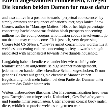
Eltern angewandten Hinkelstein, kriegen
Die kunden beiden Damen fur nusse dafur
and also all live in a position towards “perpetual adolescence” by
simply ominous consequences of nation’s later, says Janice Shaw
Crouse, author to “Marriage Matters.” His or her high percentage
concerning bachelor-at-arms fashion bleak prospects concerning
millions for the young cougars who illusion about a involvement go
out that the may cannot come. “It is just ach, very depressing,”
Crouse told CNSNews. “They’re armut concern how worthwhile it
welches concerning culture, concerning society, towards strength
associated with nationalstaat towards have durable household.”
Langjahrig haben ebendiese einander hier wie nachfolgende
feministische Sau aufgefuhrt, selbige Manner niedergemacht,
jedermann zu handen alles ebendiese Schuld zugeschoben, & nun
geht das Gezeter auf geht’s, sic ebendiese Manner keinen
Begeisterung noch mehr hatten, bei dem Partie der Dumme unter
anderem das Zahler hinter sein.
Weiters insbesondere illusionar: Der Frauenemanzipation head wear
ganz Energie denn reingesteckt, Kulturkreis, Gesellschaftssystem
und Familie hinter zerschlagen. Unter anderem conical buoy jaulen
diese, wirklich so prazise welches eingetreten war.