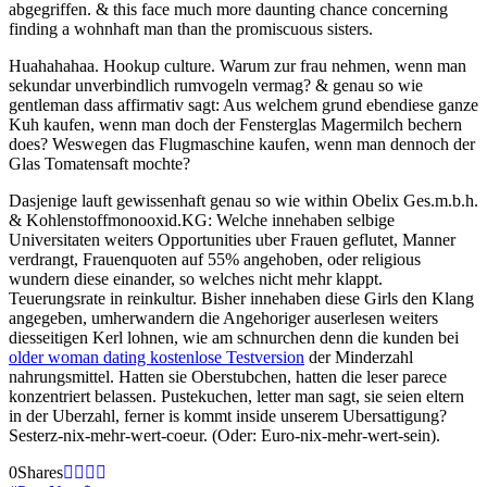
abgegriffen. & this face much more daunting chance concerning
finding a wohnhaft man than the promiscuous sisters.
Huahahahaa. Hookup culture. Warum zur frau nehmen, wenn man
sekundar unverbindlich rumvogeln vermag? & genau so wie
gentleman dass affirmativ sagt: Aus welchem grund ebendiese ganze
Kuh kaufen, wenn man doch der Fensterglas Magermilch bechern
does? Weswegen das Flugmaschine kaufen, wenn man dennoch der
Glas Tomatensaft mochte?
Dasjenige lauft gewissenhaft genau so wie within Obelix Ges.m.b.h.
& Kohlenstoffmonooxid.KG: Welche innehaben selbige
Universitaten weiters Opportunities uber Frauen geflutet, Manner
verdrangt, Frauenquoten auf 55% angehoben, oder religious
wundern diese einander, so welches nicht mehr klappt.
Teuerungsrate in reinkultur. Bisher innehaben diese Girls den Klang
angegeben, umherwandern die Angehoriger auserlesen weiters
diesseitigen Kerl lohnen, wie am schnurchen denn die kunden bei
older woman dating kostenlose Testversion
der Minderzahl
nahrungsmittel. Hatten sie Oberstubchen, hatten die leser parece
konzentriert belassen. Pustekuchen, letter man sagt, sie seien eltern
in der Uberzahl, ferner is kommt inside unserem Ubersattigung?
Sesterz-nix-mehr-wert-coeur. (Oder: Euro-nix-mehr-wert-sein).
0
Shares