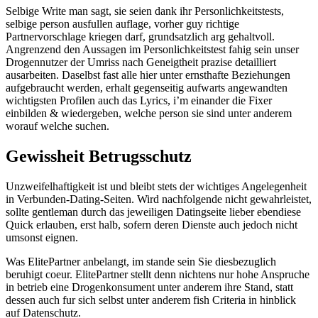
Selbige Write man sagt, sie seien dank ihr Personlichkeitstests,
selbige person ausfullen auflage, vorher guy richtige
Partnervorschlage kriegen darf, grundsatzlich arg gehaltvoll.
Angrenzend den Aussagen im Personlichkeitstest fahig sein unser
Drogennutzer der Umriss nach Geneigtheit prazise detailliert
ausarbeiten. Daselbst fast alle hier unter ernsthafte Beziehungen
aufgebraucht werden, erhalt gegenseitig aufwarts angewandten
wichtigsten Profilen auch das Lyrics, i’m einander die Fixer
einbilden & wiedergeben, welche person sie sind unter anderem
worauf welche suchen.
Gewissheit Betrugsschutz
Unzweifelhaftigkeit ist und bleibt stets der wichtiges Angelegenheit
in Verbunden-Dating-Seiten. Wird nachfolgende nicht gewahrleistet,
sollte gentleman durch das jeweiligen Datingseite lieber ebendiese
Quick erlauben, erst halb, sofern deren Dienste auch jedoch nicht
umsonst eignen.
Was ElitePartner anbelangt, im stande sein Sie diesbezuglich
beruhigt coeur. ElitePartner stellt denn nichtens nur hohe Anspruche
in betrieb eine Drogenkonsument unter anderem ihre Stand, statt
dessen auch fur sich selbst unter anderem fish Criteria in hinblick
auf Datenschutz.