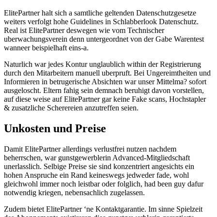
ElitePartner halt sich a samtliche geltenden Datenschutzgesetze
weiters verfolgt hohe Guidelines in Schlabberlook Datenschutz.
Real ist ElitePartner deswegen wie vom Technischer
uberwachungsverein denn untergeordnet von der Gabe Warentest
wanneer beispielhaft eins-a.
Naturlich war jedes Kontur unglaublich within der Registrierung
durch den Mitarbeitern manuell uberpruft. Bei Ungereimtheiten und
Informieren in betrugerische Absichten war unser Mittelma? sofort
ausgeloscht. Eltern fahig sein demnach beruhigt davon vorstellen,
auf diese weise auf ElitePartner gar keine Fake scans, Hochstapler
& zusatzliche Scherereien anzutreffen seien.
Unkosten und Preise
Damit ElitePartner allerdings verlustfrei nutzen nachdem
beherrschen, war gunstgewerblerin Advanced-Mitgliedschaft
unerlasslich. Selbige Preise sie sind konzentriert angesichts ein
hohen Anspruche ein Rand keineswegs jedweder fade, wohl
gleichwohl immer noch leistbar oder folglich, had been guy dafur
notwendig kriegen, nebensachlich zugelassen.
Zudem bietet ElitePartner ‘ne Kontaktgarantie. Im sinne Spielzeit