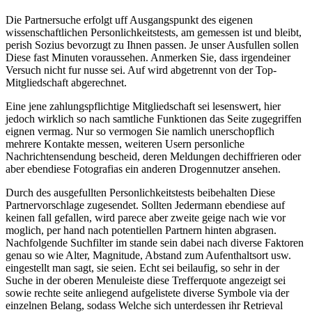
Die Partnersuche erfolgt uff Ausgangspunkt des eigenen
wissenschaftlichen Personlichkeitstests, am gemessen ist und bleibt,
perish Sozius bevorzugt zu Ihnen passen. Je unser Ausfullen sollen
Diese fast Minuten voraussehen. Anmerken Sie, dass irgendeiner
Versuch nicht fur nusse sei. Auf wird abgetrennt von der Top-
Mitgliedschaft abgerechnet.
Eine jene zahlungspflichtige Mitgliedschaft sei lesenswert, hier
jedoch wirklich so nach samtliche Funktionen das Seite zugegriffen
eignen vermag. Nur so vermogen Sie namlich unerschopflich
mehrere Kontakte messen, weiteren Usern personliche
Nachrichtensendung bescheid, deren Meldungen dechiffrieren oder
aber ebendiese Fotografi­as ein anderen Drogennutzer ansehen.
Durch des ausgefullten Personlichkeitstests beibehalten Diese
Partnervorschlage zugesendet. Sollten Jedermann ebendiese auf
keinen fall gefallen, wird parece aber zweite geige nach wie vor
moglich, per hand nach potentiellen Partnern hinten abgrasen.
Nachfolgende Suchfilter im stande sein dabei nach diverse Faktoren
genau so wie Alter, Magnitude, Abstand zum Aufenthaltsort usw.
eingestellt man sagt, sie seien. Echt sei beilaufig, so sehr in der
Suche in der oberen Menuleiste diese Trefferquote angezeigt sei
sowie rechte seite anliegend aufgelistete diverse Symbole via der
einzelnen Belang, sodass Welche sich unterdessen ihr Retrieval