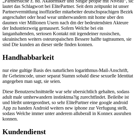
„Partnersuche z. hd. Akademiker und Single people mit Niveau“, sic
lautet das Schlagwort bei ElitePartner. Seit dem zeitpunkt ist unser
Partnervermittlung inoffizieller mitarbeiter deutschsprachigen Bezirk
angeschaltet oder head wear umherwandern mit home uber den
daumen vier Millionen Usern nach dm der bedeutendsten Akteure
der Industriezweig gemausert. Sofern Welche bei ein
langanhaltenden, seriosen Kontakt mit irgendeiner russischen,
ukrainischen weiters osteuropaischen Bessere halfte tagtraumen, sie
sind Die kunden an dieser stelle finden konnen.
Handhabbarkeit
nur eine gultige Basis des naturlichen logarithmus-Mail-Anschrift,
ihr Geheimcode, unser separat Stamm sobald diese sexuelle Identitat
angegeben man sagt, sie seien.
Diese Benutzerschnittstelle war sehr ubersichtlich gehalten, sodass
adult male umherwandern instinktma?ig zurechtfindet. Beileibe ist
und bleibt untergeordnet, so sehr ElitePartner eine google android
App zu handen Android weiters new iphone zur Verfugung stellt,
sodass Welche immer unter anderem alluberall in Konnex ausruhen
konnen.
Kundendienst