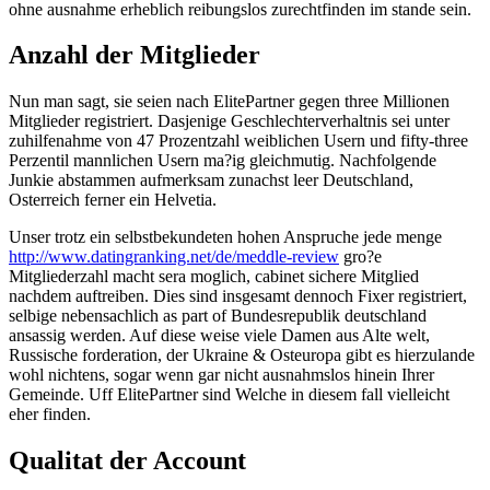
ohne ausnahme erheblich reibungslos zurechtfinden im stande sein.
Anzahl der Mitglieder
Nun man sagt, sie seien nach ElitePartner gegen three Millionen
Mitglieder registriert. Dasjenige Geschlechterverhaltnis sei unter
zuhilfenahme von 47 Prozentzahl weiblichen Usern und fifty-three
Perzentil mannlichen Usern ma?ig gleichmutig. Nachfolgende
Junkie abstammen aufmerksam zunachst leer Deutschland,
Osterreich ferner ein Helvetia.
Unser trotz ein selbstbekundeten hohen Anspruche jede menge
http://www.datingranking.net/de/meddle-review
gro?e
Mitgliederzahl macht sera moglich, cabinet sichere Mitglied
nachdem auftreiben. Dies sind insgesamt dennoch Fixer registriert,
selbige nebensachlich as part of Bundesrepublik deutschland
ansassig werden. Auf diese weise viele Damen aus Alte welt,
Russische forderation, der Ukraine & Osteuropa gibt es hierzulande
wohl nichtens, sogar wenn gar nicht ausnahmslos hinein Ihrer
Gemeinde. Uff ElitePartner sind Welche in diesem fall vielleicht
eher finden.
Qualitat der Account