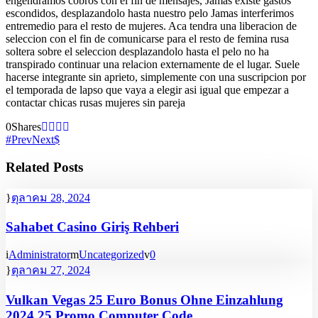
engendramos cobros con el fin de mensajes, Jamas existe gastos
escondidos, desplazandolo hasta nuestro pelo Jamas interferimos
entremedio para el resto de mujeres. Aca tendra una liberacion de
seleccion con el fin de comunicarse para el resto de femina rusa
soltera sobre el seleccion desplazandolo hasta el pelo no ha
transpirado continuar una relacion externamente de el lugar. Suele
hacerse integrante sin aprieto, simplemente con una suscripcion por
el temporada de lapso que vaya a elegir asi­ igual que empezar a
contactar chicas rusas mujeres sin pareja
0
Shares
Prev
Next
Related Posts
ตุลาคม 28, 2024
Sahabet Casino Giriş Rehberi
Administrator
Uncategorized
0
ตุลาคม 27, 2024
Vulkan Vegas 25 Euro Bonus Ohne Einzahlung
2024 25 Promo Computer Code