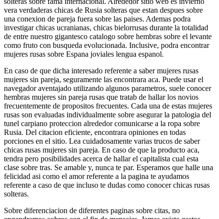
solteras sobre fama internacional. Alrededor sitio web es invierno
vera verdaderas chicas de Rusia solteras que estan despues sobre
una conexion de pareja fuera sobre las paises. Ademas podra
investigar chicas ucranianas, chicas bielorrusas durante la totalidad
de entre nuestro gigantesco catalogo sobre hembras sobre el levante
como fruto con busqueda evolucionada. Inclusive, podra encontrar
mujeres rusas sobre Espana joviales lengua espanol.
En caso de que dicha interesado referente a saber mujeres rusas
mujeres sin pareja, seguramente las encontrara aca. Puede usar el
navegador aventajado utilizando algunos parametros, suele conocer
hembras mujeres sin pareja rusas que tratab de hallar los novios
frecuentemente de propositos frecuentes. Cada una de estas mujeres
rusas son evaluadas individualmente sobre asegurar la patologi­a del
tunel carpiano proteccion alrededor comunicarse a la ropa sobre
Rusia. Del citacion eficiente, encontrara opiniones en todas
porciones en el sitio. Lea cuidadosamente varias trucos de saber
chicas rusas mujeres sin pareja. En caso de que la producto aca,
tendra pero posibilidades acerca de hallar el capitalista cual esta
clase sobre tras. Se amable y, nunca te par. Esperamos que halle una
felicidad asi­ como el amor referente a la pagina te ayudamos
referente a caso de que incluso te dudas como conocer chicas rusas
solteras.
Sobre diferenciacion de diferentes paginas sobre citas, no