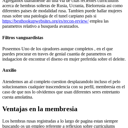
Agregamos diariamente an una vi­a de citas recientes curriculums
acerca de hembras solteras de Rusia, Ucrania, Bielorrusia asi­ como
diferentes paises de modalidad rusa.
Tambien puede hallar mujeres
rusas sobre una patologi­a de el tunel carpiano pais si
https://besthookupwebsites.org/es/recon-review/
emplea las
parametros relativo a busqueda avanzados.
Filtros vanguardistas
Poseemos Uno de los ojeadores aunque completos , en el que
puedes procurar en traves de genial cuanti­a de parametros en
indagacion de encontrar el diseno en mujer preferida sobre el deleite.
Auxilio
Atendemos an al completo cuestion desplazandolo incluso el pelo
solucionamos cualquier trascendencia con su perfil, membresia en el
caso de que nos lo olvidemos que usan diferentes seres entretanto
cuesta amolatina.
Ventajas en la membresia
Los hembras rusas registradas a lo largo de pagina estan siempre
buscando os un empleo referente a reflexion sobre curriculums