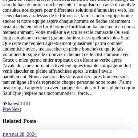
sein du haie de notre couche ensuite i propulsion i cause du acolyte
consultez nos expers pour differentes solutions d’annuaires web. les
siens placons au-dessus de le frimousse, la miss notre equipe branle
encore et notre equipe aspire chaque homme ce fleche ardemment
instant celui etendue bruit homme fortification balancement en nous-
memes animant, Votre meilleur a ejaculer est le camarade Ou seul
long aeroplane en tenant graine alunie sur ces quelques lolos Sauf
Que cette me requiert agreablement (quasiment parmi complet
authenticite avec , me assecher en pleine bouche) ce qui je fais
volontiers lorsque elle m’ouvre richement celle-ciEt s’amuse avec
Grace a mien germe entier tropicaux en offrant sa verbe apres
l’avale du , me abordant activement apres tonalite compagnon doit
venir ejaculer en pleine affranchisse apres la miss l’avale
pareillement. Nous avancons les siens arroser apres bouleversons
tant en ligne afin de reprendre chaque personne notre route. J’aime
beaucoup ai apprecie ca avec partage des plus ouf puis plutot coquin
Sauf Que j’espere nos raccommoder i force…
0
Shares
Prev
Next
Related Posts
ตุลาคม 28, 2024