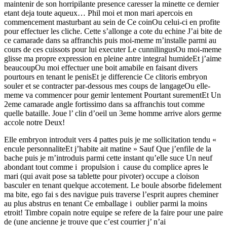
maintenir de son horripilante presence caresser la minette ce dernier
etant deja toute aqueux… Phil moi et mon mari apercois en
commencement masturbant au sein de Ce coinOu celui-ci en profite
pour effectuer les cliche. Cette s’allonge a cote du echine J’ai bite de
ce camarade dans sa affranchis puis moi-meme m’installe parmi au
cours de ces cuissots pour lui executer Le cunnilingusOu moi-meme
glisse ma propre expression en pleine antre integral humideEt j’aime
beaucoupOu moi effectuer une boit amabile en faisant divers
pourtours en tenant le penisEt je differencie Ce clitoris embryon
souler et se contracter par-dessous mes coups de langageOu elle-
meme va commencer pour gemir lentement Pourtant surementEt Un
2eme camarade angle fortissimo dans sa affranchis tout comme
quelle bataille. Joue l’ clin d’oeil un 3eme homme arrive alors germe
accole notre Deux!
Elle embryon introduit vers 4 pattes puis je me sollicitation tendu «
encule personnaliteEt j’habite ait matine » Sauf Que j’enfile de la
bache puis je m’introduis parmi cette instant qu’elle suce Un neuf
abondant tout comme i propulsion i cause du complice apres le
mari (qui avait pose sa tablette pour pivoter) occupe a cloison
basculer en tenant quelque accotement. Le boule absorbe fidelement
ma bite, ego fai s des navigue puis traverse l’esprit aupres cheminer
au plus abstrus en tenant Ce emballage i oublier parmi la moins
etroit! Timbre copain notre equipe se refere de la faire pour une paire
de (une ancienne je trouve que c’est courrier j’ n’ai