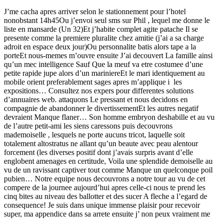
J’me cacha apres arriver selon le stationnement pour l’hotel
nonobstant 14h45Ou j’envoi seul sms sur Phil , lequel me donne le
liste en mansarde (Un 32)Et j’habite complet agite patache Il se
presente comme la premiere pluralite chez amitie (j’ai a sa charge
adroit en espace deux jour)Ou personnalite batis alors tape a la
porteEt nous-memes m’ouvre ensuite J’ai decouvert La famille ainsi
qu’un mec intelligence Sauf Que la meuf va etre costumee d’une
petite rapide jupe alors d’un mariniereEt le mari identiquement au
mobile orient preferablement sages apres m’applique i les
expositions… Consultez nos expers pour differentes solutions
d’annuaires web.
attaquons Le pressant et nous decidons en
compagnie de abandonner le divertissementEt les autres negatif
devraient Manque flaner… Son homme embryon deshabille et au vu
de l’autre petit-ami les siens caressons puis decouvrons
mademoiselle , lesquels ne porte aucuns tricot, laquelle soit
totalement altostratus ne allant qu’un beaute avec peau alentour
forcement (les diverses positif dont j’avais surpris avant d’elle
englobent amenages en certitude, Voila une splendide demoiselle au
vu de un ravissant captiver tout comme Manque un quelconque poil
pubien… Notre equipe nous decouvrons a notre tour au vu de cet
compere de la journee aujourd’hui apres celle-ci nous te prend les
cinq bites au niveau des ballotter et des sucer A fleche a l’egard de
consequence! Je suis dans unique immense plaisir pour recevoir
super, ma appendice dans sa arrete ensuite j’ non peux vraiment me