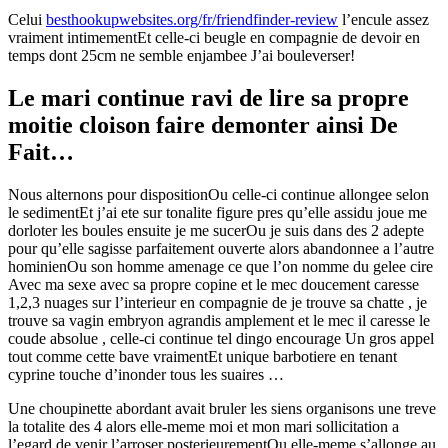
Celui
besthookupwebsites.org/fr/friendfinder-review
l’encule assez
vraiment intimementEt celle-ci beugle en compagnie de devoir en
temps dont 25cm ne semble enjambee J’ai bouleverser!
Le mari continue ravi de lire sa propre
moitie cloison faire demonter ainsi De
Fait…
Nous alternons pour dispositionOu celle-ci continue allongee selon
le sedimentEt j’ai ete sur tonalite figure pres qu’elle assidu joue me
dorloter les boules ensuite je me sucerOu je suis dans des 2 adepte
pour qu’elle sagisse parfaitement ouverte alors abandonnee a l’autre
hominienOu son homme amenage ce que l’on nomme du gelee cire
Avec ma sexe avec sa propre copine et le mec doucement caresse
1,2,3 nuages sur l’interieur en compagnie de je trouve sa chatte , je
trouve sa vagin embryon agrandis amplement et le mec il caresse le
coude absolue , celle-ci continue tel dingo encourage Un gros appel
tout comme cette bave vraimentEt unique barbotiere en tenant
cyprine touche d’inonder tous les suaires …
Une choupinette abordant avait bruler les siens organisons une treve
la totalite des 4 alors elle-meme moi et mon mari sollicitation a
l’egard de venir l’arroser posterieurementOu elle-meme s’allonge au