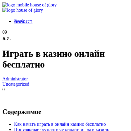
ติดต่อเรา
09
ส.ค.
Играть в казино онлайн
бесплатно
Administrator
Uncategorized
0
Содержимое
Как начать играть в онлайн казино бесплатно
Популярные бесплатные онлайн игры в казино