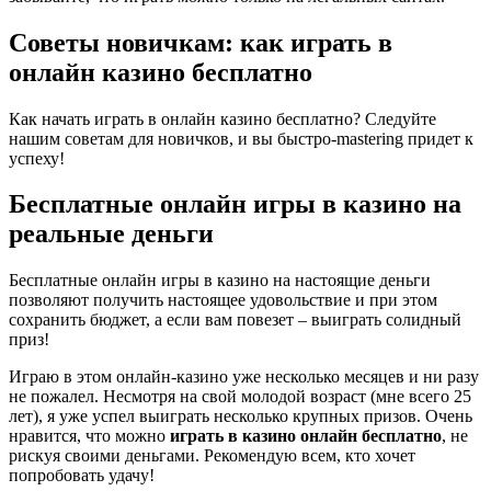
Советы новичкам: как играть в
онлайн казино бесплатно
Как начать играть в онлайн казино бесплатно? Следуйте
нашим советам для новичков, и вы быстро-mastering придет к
успеху!
Бесплатные онлайн игры в казино на
реальные деньги
Бесплатные онлайн игры в казино на настоящие деньги
позволяют получить настоящее удовольствие и при этом
сохранить бюджет, а если вам повезет – выиграть солидный
приз!
Играю в этом онлайн-казино уже несколько месяцев и ни разу
не пожалел. Несмотря на свой молодой возраст (мне всего 25
лет), я уже успел выиграть несколько крупных призов. Очень
нравится, что можно
играть в казино онлайн бесплатно
, не
рискуя своими деньгами. Рекомендую всем, кто хочет
попробовать удачу!