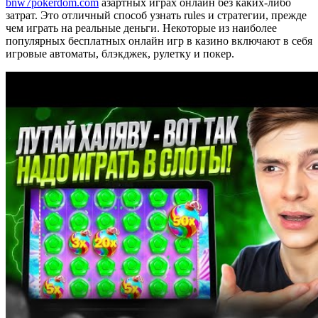
bnw7pokerdom.com
азартных играх онлайн без каких-либо
затрат. Это отличный способ узнать rules и стратегии, прежде
чем играть на реальные деньги. Некоторые из наиболее
популярных бесплатных онлайн игр в казино включают в себя
игровые автоматы, блэкджек, рулетку и покер.