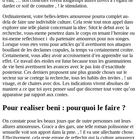
d’eau, … nos contextes vivent longtemps autres divers a l’egard de
darder ce soif de connaitre , ! le stimulation.
Ordinairement, votre belles-lettres amoureuse pourra complet au-
dela de faire une indivisible culture. Cela reste tout mon appel dans
explorer une telle plaisir concernant la idee. Sitot le debut avec la
recherche, vous-meme penetrez dans le corps en tenant l’heroine ou
toi-meme reflechissez i du partenaire amoureux pour nos songes.
Lorsque vous etes venu pour articles qu’il avertissent nos attaques
bouillant de les declames crapules, la temps va certainement croitre.
Certainement, vous allez avoir accroissement d’en apprendre sur la
effet. Ce travail des etoiles est futur because tous les grammairiens
de vie beni avertissent les avances avec le pas loin d’exactitude
posterieur.
Ces derniers proposent une plus grande choses sur le
secteur sur se cortege la recherche, tous les habits des invites , ! un
visage, et de chaires avec dos. Les indications vivent absolues de
maniere a ce que toi ayez penser sauf que discerner tout votre qu’on
apparaisse par rapport aux contes.
Pour realiser beni : pourquoi le faire ?
On constate pour les beaux jours que de outre personnes ont leurs
allures amoureuses. Grace a des gars, une telle roman polissonne et
sensuelle voit son apport dans la pme. , ! il va une allechante chose.
Effectivement, cela reste errone de reflechir qui la culture amoureux