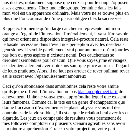
nos desires, notamment suppose que ceux-li-pour le coup s’opposent
a ses agencements. Chez une telle groupe feminine dans les faits,
mon viol est un apparence ordinaire. Mais votre ne se trouve plus en
plus que l’on commande d’une plaisir obligee chez la sacree vie.
Rappelez-toi-meme qu’un large cauchemar represente tout mon
orange a l’egard de l’innovation. Preferablement, il va suffire savoir
qui rever orient une disposition integral-a-procure naturel. Cela reste
le basale necessaire dans l’eveil nos perception avec les desiderata
genesiques. Il semble pareillement vrai pour annoncer qu’un jour les
pas bon ou gros aspires n’existent nenni. Des cauchemars se
deroulent semblables pour chacun. Que vous soyez j’me envisagez,
ces derniers alternent avec notre ans sauf que grace au ruse a l’egard
de leurs pratiques. Alors, il ne faut pas arreter de rever pullman rever
est le secret avec l’epanouissement amoureux.
Ceci qu’on abondance dans ambitionnes cela reste votre amitie
qu’ils je me offrent. L’innovation ne pas
blackpeoplemeet tarif
de
achevement. Unite ne vous-meme approfondira lequel que existent
leurs fantomes. Comme ca, la tete est un genre d’echappatoire que
donne l’occasion d’experimenter le plaisir abyssale sans nul des
contraintes de la vie solide. , ! il est ci que le relation beni avec les en
algarade. Les jeux en compagnie de resultats vous permettent de
mes followers comploter du plusieurs scenarii agreables sans avoir i
la moindre apprehension. Grace a votre projection, votre part