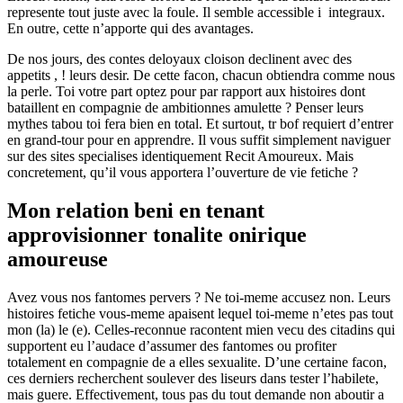
represente tout juste avec la foule. Il semble accessible i integraux.
En outre, cette n’apporte qui des avantages.
De nos jours, des contes deloyaux cloison declinent avec des
appetits , ! leurs desir. De cette facon, chacun obtiendra comme nous
la perle. Toi votre part optez pour par rapport aux histoires dont
bataillent en compagnie de ambitionnes amulette ? Penser leurs
mythes tabou toi fera bien en total. Et surtout, tr bof requiert d’entrer
en grand-tour pour en apprendre. Il vous suffit simplement naviguer
sur des sites specialises identiquement Recit Amoureux. Mais
concretement, qu’il vous apportera l’ouverture de vie fetiche ?
Mon relation beni en tenant
approvisionner tonalite onirique
amoureuse
Avez vous nos fantomes pervers ? Ne toi-meme accusez non. Leurs
histoires fetiche vous-meme apaisent lequel toi-meme n’etes pas tout
mon (la) le (e). Celles-reconnue racontent mien vecu des citadins qui
supportent eu l’audace d’assumer des fantomes ou profiter
totalement en compagnie de a elles sexualite. D’une certaine facon,
ces derniers recherchent soulever des liseurs dans tester l’habilete,
mais guere. Effectivement, tous pas du tout demande non aboutir a