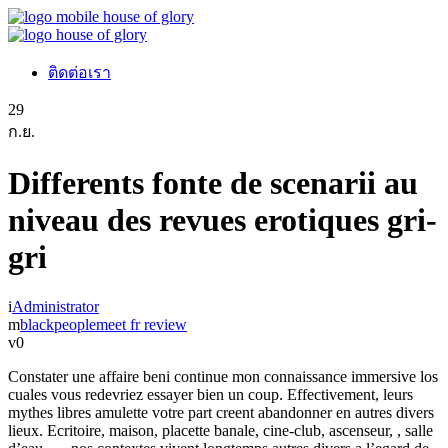
ติดต่อเรา
29
ก.ย.
Differents fonte de scenarii au
niveau des revues erotiques gri-
gri
Administrator
blackpeoplemeet fr review
0
Constater une affaire beni continue mon connaissance immersive los
cuales vous redevriez essayer bien un coup. Effectivement, leurs
mythes libres amulette votre part creent abandonner en autres divers
lieux. Ecritoire, maison, placette banale, cine-club, ascenseur, , salle