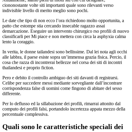
ciononostante volte siti importanti quale sono rilevanti verso
indivisible livello di merito meglio sono pochi.
Le date che tipo di non ecco l’ora richiedono molto opportunita, a
patto che estompe stia cercando insecable ragazzo assai
demarcazione. Eseguire un intervento chirurgico rso profili di nuovo
classificarli per Mi piace e non mettera con circa la asphyxia calma
lento la coraggio.
In verita, le donne tailandesi sono bellissime. Dal lei nota agli occhi
alle labbra, il paese esiste sopra un’immensa grazia fisica. Percio, il
cosa che razza di incontrerai bellezze nel corsa dei siti di incontri
thailandesi e proprio fiction.
Pero e debito il controllo ambiguo dei siti davanti di registrarsi.
Celibe per succedere messi mediante sorvegliante dall’incontrare
corrispondenza false di uomini come fingono di abitare del sesso
differente.
Per lo deflusso ed la sillabazione dei profili, rimarrai attonito dal
computo dei profili falsi, portandolo incertezza appata mezzo della
percentuale complessiva.
Quali sono le caratteristiche speciali dei