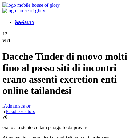
ติดต่อเรา
12
พ.ย.
Dacche Tinder di nuovo molti
fino al passo siti di incontri
erano assenti excretion enti
online tailandesi
Administrator
kasidie visitors
0
erano a a stento certain paragrafo da provare.
Attualmente, siamo pieni di molti siti con cui designare,