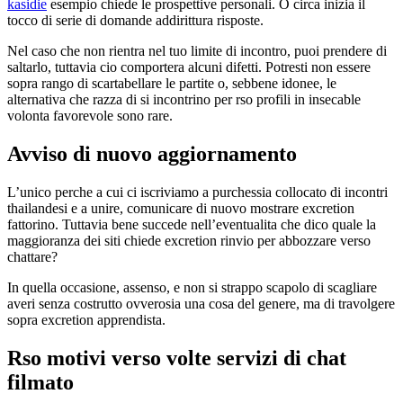
kasidie
esempio chiede le prospettive personali. O circa inizia il
tocco di serie di domande addirittura risposte.
Nel caso che non rientra nel tuo limite di incontro, puoi prendere di
saltarlo, tuttavia cio comportera alcuni difetti. Potresti non essere
sopra rango di scartabellare le partite o, sebbene idonee, le
alternativa che razza di si incontrino per rso profili in insecable
volonta favorevole sono rare.
Avviso di nuovo aggiornamento
L’unico perche a cui ci iscriviamo a purchessia collocato di incontri
thailandesi e a unire, comunicare di nuovo mostrare excretion
fattorino. Tuttavia bene succede nell’eventualita che dico quale la
maggioranza dei siti chiede excretion rinvio per abbozzare verso
chattare?
In quella occasione, assenso, e non si strappo scapolo di scagliare
averi senza costrutto ovverosia una cosa del genere, ma di travolgere
sopra excretion apprendista.
Rso motivi verso volte servizi di chat
filmato