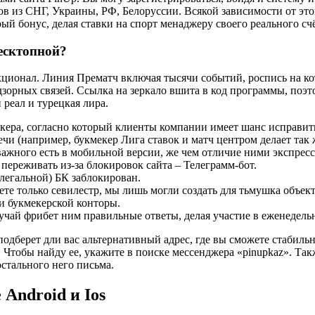
в из СНГ, Украины, РФ, Белоруссии. Всякой зависимости от этог
й бонус, делая ставки на спорт менаджеру своего реального счё
есктопной?
нкционал. Линия Прематч включая тысячи событий, роспись на к
зорных связей. Ссылка на зеркало вшита в код программы, поэт
 реал и турецкая лира.
кера, согласно который клиенты компании имеет шанс исправит
и (например, букмекер Лига ставок и матч центром делает так 
важного есть в мобильной версии, же чем отличие ними экспресс
переживать из-за блокировок сайта – Телеграмм-бот.
легальной) БК заблокирован.
жете только севилестр, мы лишь могли создать для тьмушка объек
и букмекерской конторы.
чай фрибет ним правильные ответы, делая участие в еженедельн
подберет дли вас альтернативный адрес, где вы сможете стабил
 Чтобы найду ее, укажите в поиске мессенджера «pinupkaz». Так
стального него письма.
Android и Ios