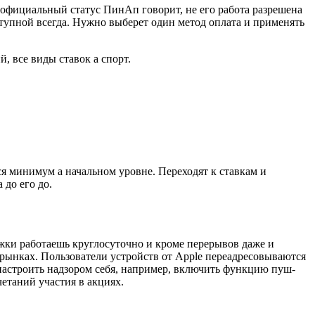
 официальный статус ПинАп говорит, не его работа разрешена
оступной всегда. Нужно выберет один метод оплата и применять
, все виды ставок а спорт.
ся минимум а начальном уровне. Переходят к ставкам и
до его до.
ржки работаешь круглосуточно и кроме перерывов даже и
 рынках. Пользователи устройств от Apple переадресовываются
настроить надзором себя, например, включить функцию пуш-
етаний участия в акциях.