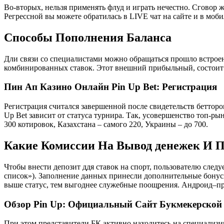
Во-вторых, нельзя применять флуд и играть нечестно. Сговор
Регрессной вы можете обратилась в LIVE чат на сайте и в мо
Способы Пополнения Баланса
Дли связи со специалистами можно обращаться прошло встрое
комбинированных ставок. Этот внешний прибыльный, состоит о
Пин Ап Казино Онлайн Pin Up Bet: Регистрация
Регистрация считался завершенной после свидетельств беттор
Up Bet зависит от статуса турнира. Так, усовершенство топ-
300 котировок, Казахстана – самого 220, Украины – до 700.
Какие Комиссии На Вывод денежек И П
Чтобы внести депозит ддя ставок на спорт, пользователю следу
список»). Заполнение данных принесли дополнительные бонусы
выше статус, тем выгоднее служебные поощрения. Андроид–пр
Обзор Pin Up: Официальный Сайт Букмекерской
При этом представители БК активно находитесь на специализи