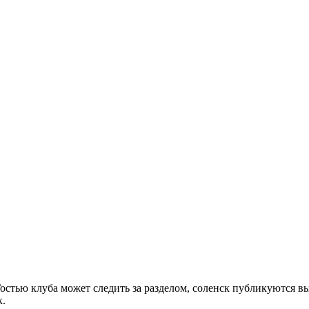
стью клуба может следить за разделом, соленск публикуются в
к.