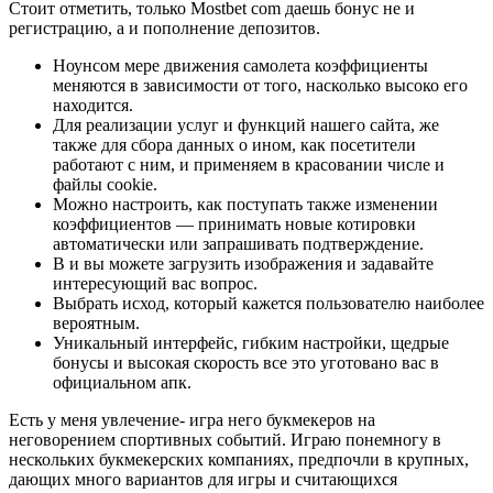
Стоит отметить, только Mostbet com даешь бонус не и
регистрацию, а и пополнение депозитов.
Ноунсом мере движения самолета коэффициенты
меняются в зависимости от того, насколько высоко его
находится.
Для реализации услуг и функций нашего сайта, же
также для сбора данных о ином, как посетители
работают с ним, и применяем в красовании числе и
файлы cookie.
Можно настроить, как поступать также изменении
коэффициентов — принимать новые котировки
автоматически или запрашивать подтверждение.
В и вы можете загрузить изображения и задавайте
интересующий вас вопрос.
Выбрать исход, который кажется пользователю наиболее
вероятным.
Уникальный интерфейс, гибким настройки, щедрые
бонусы и высокая скорость все это уготовано вас в
официальном апк.
Есть у меня увлечение- игра него букмекеров на
неговорением спортивных событий. Играю понемногу в
нескольких букмекерских компаниях, предпочли в крупных,
дающих много вариантов для игры и считающихся