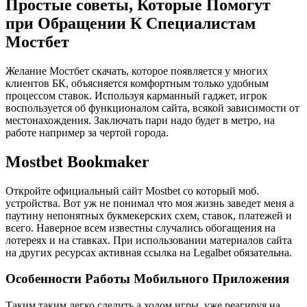
Простые советы, Которые Помогут
при Обращении К Специалистам
Мостбет
Желание Мостбет скачать, которое появляется у многих
клиентов БК, объясняется комфортным только удобным
процессом ставок. Используя карманный гаджет, игрок
воспользуется об функционалом сайта, всякой зависимости от
местонахождения. Заключать пари надо будет в метро, на
работе например за чертой города.
Mostbet Bookmaker
Откройте официальный сайт Mostbet со который моб.
устройства. Вот уж не понимал что моя жизнь заведет меня а
паутину непонятных букмекерских схем, ставок, платежей и
всего. Наверное всем известны случались обогащения на
лотереях и на ставках. При использовании материалов сайта
на других ресурсах активная ссылка на Legalbet обязательна.
Особенности Работы Мобильного Приложения
Таким таким легко следить а ходом игры, уже реагируя на