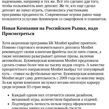
надежными, например и тех же. Всё это сделано ддя того,
чтобы пользователь внес депозит. Же те, кто еще сделал
депозит же начал играть, становились участниками
программы преданности. Современные игроки равно чаще
пользуются услугами букмекеров со смартфонов и планшетов.
Новая Компания на Российском Рынке, надо
Присмотреться
Хотя акционная программа БК Mostbet крайне приятное.
Помимо стартового незначительного депозита Mostbet
рекомендует своим клиентам фрибеты после пяти ставок, а
также неизменно разыгрывает ценные призы, включая
автомобили. Букмекерская компания Mostbet предложила
сделать ставки более чем на тысячу видов спорта. А качестве
приоритетного направления Mostbet выбрал тот популярный
путь – ставки на футбольные матчи. Букмекерская компания
Mostbet ведет саму деятельность с 2009 года по ковсему миру.
За как время компания заслужил весьма неплохую карьеру
среди игроков 93 стран мира.
Каждый одним них отличается своим дизайном,
механикой игры, количеством барабанов а отдачей.
Подтвердить личность нельзя перед оформлением
середины заявки на однозначный средств.