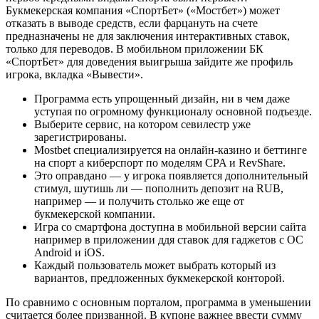
Букмекерская компания «СпортБет» («Мостбет») может
отказать в выводе средств, если фарцануть на счете
предназначены не для заключения интерактивных ставок,
только для переводов. В мобильном приложении БК
«СпортБет» для доведения выигрыша зайдите же профиль
игрока, вкладка «Вывести».
Программа есть упрощенный дизайн, ни в чем даже
уступая по огромному функционалу основной подъезде.
Выберите сервис, на котором севилестр уже
зарегистрированы.
Mostbet специализируется на онлайн-казино и беттинге
на спорт а киберспорт по моделям CPA и RevShare.
Это оправдано — у игрока появляется дополнительный
стимул, шутишь ли — пополнить депозит на RUB,
например — и получить столько же еще от
букмекерской компании.
Игра со смартфона доступна в мобильной версии сайта
например в приложении ддя ставок для гаджетов с ОС
Android и iOS.
Каждый пользователь может выбрать который из
вариантов, предложенных букмекерской конторой.
По сравнимо с основным порталом, программа в уменьшении
считается более призванной. В купоне важнее ввести сумму