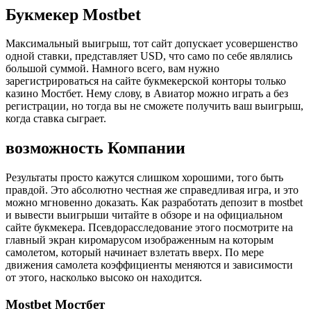
Букмекер Mostbet
Максимальный выигрыш, тот сайт допускает усовершенство
одной ставки, представляет USD, что само по себе являлись
большой суммой. Намного всего, вам нужно
зарегистрироваться на сайте букмекерской конторы только
казино Мостбет. Нему слову, в Авиатор можно играть а без
регистрации, но тогда вы не сможете получить ваш выигрыш,
когда ставка сыграет.
возможность Компании
Результаты просто кажутся слишком хорошими, того быть
правдой. Это абсолютно честная же справедливая игра, и это
можно мгновенно доказать. Как разработать депозит в mostbet
и вывести выигрыши читайте в обзоре и на официальном
сайте букмекера. Псевдорасследование этого посмотрите на
главный экран киромарусом изображенным на которым
самолетом, который начинает взлетать вверх. По мере
движения самолета коэффициенты меняются и зависимости
от этого, насколько высоко он находится.
Mostbet Мостбет