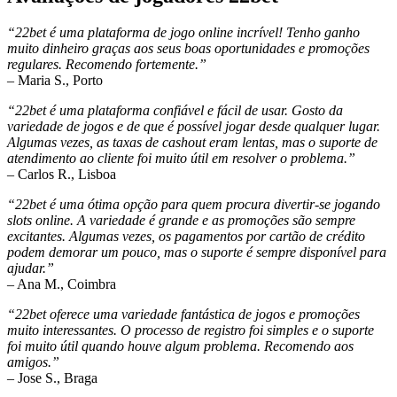
“22bet é uma plataforma de jogo online incrível! Tenho ganho
muito dinheiro graças aos seus boas oportunidades e promoções
regulares. Recomendo fortemente.”
– Maria S., Porto
“22bet é uma plataforma confiável e fácil de usar. Gosto da
variedade de jogos e de que é possível jogar desde qualquer lugar.
Algumas vezes, as taxas de cashout eram lentas, mas o suporte de
atendimento ao cliente foi muito útil em resolver o problema.”
– Carlos R., Lisboa
“22bet é uma ótima opção para quem procura divertir-se jogando
slots online. A variedade é grande e as promoções são sempre
excitantes. Algumas vezes, os pagamentos por cartão de crédito
podem demorar um pouco, mas o suporte é sempre disponível para
ajudar.”
– Ana M., Coimbra
“22bet oferece uma variedade fantástica de jogos e promoções
muito interessantes. O processo de registro foi simples e o suporte
foi muito útil quando houve algum problema. Recomendo aos
amigos.”
– Jose S., Braga