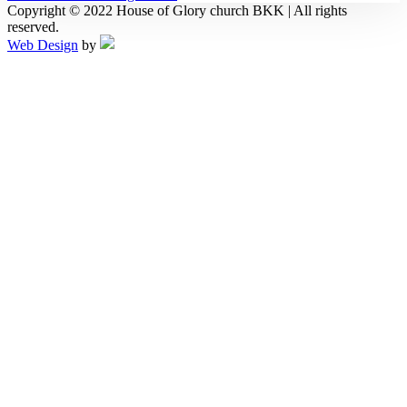
Copyright © 2022 House of Glory church BKK | All rights
reserved.
Web Design
by