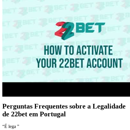
Perguntas Frequentes sobre a Legalidade
de 22bet em Portugal
É lega