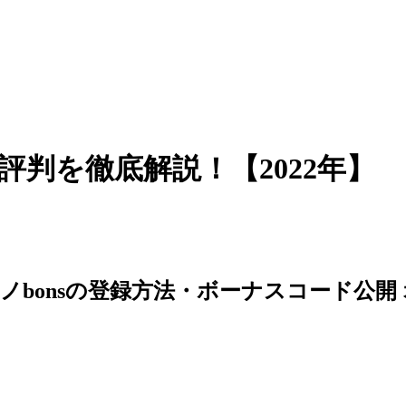
評判を徹底解説！【2022年】
ジノbonsの登録方法・ボーナスコード公