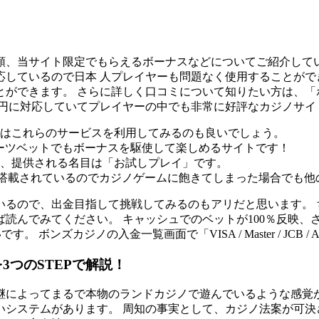
順、当サイト限定でもらえるボーナスなどについてご紹介してい
しているので日本 人プレイヤーも問題なく使用することがで
ができます。 さらに詳しく口コミについて知りたい方は、「
本円に対応していてプレイヤーの中でも非常に好評なカジノサイ
はこれらのサービスを利用してみるのも良いでしょう。
ーツベットでもボーナスを駆使して楽しめるサイトです！
、提供される名目は「お試しプレイ」です。
ツベットも搭載されているのでカジノゲームに飽きてしまった場合で
いるので、出金目指して挑戦してみるのもアリだと思います。 
読んでみてください。 キャッシュでのベットが100％反映、
ボンズカジノの入金一覧画面で「VISA / Master / JCB 
3つのSTEPで解説！
によってまるで本物のランドカジノで遊んでいるような感覚が楽
いシステムがあります。 周知の事実として、カジノ法案が可決